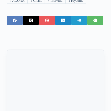
#
AGONA
#
Ghana
#
Individu
#
royaume