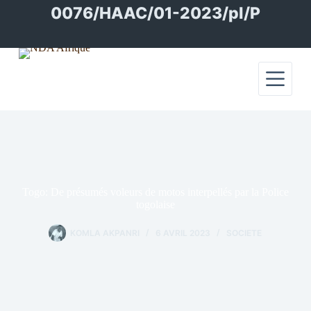
Passer
0076/HAAC/01-2023/pl/P
au
contenu
Togo: De présumés voleurs de motos interpellés par la Police
togolaise
KOMLA AKPANRI
6 AVRIL 2023
SOCIETE